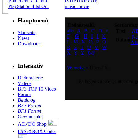
Battlefield 3...Umfa..
iXHBHRRYxer
PlayStation 4 Ist Or..
music movie
Hauptmenü
Titelauswahl:
Sortierung
alle
A
B
C
D
E
Titel
A
Startseite
F
(
G
)
H
I
J
K
Ne
News
Datum
L
M
N
O
P
Q
Ält
Downloads
R
S
T
U
V
W
X
Y
Z
0-9
Interaktiv
Verweise
» Übersicht
Bildergalerie
Es liegen zur Zeit, unter den 
Videos
BF3 TOP 10 Video
Forum
Battlelog
BF3 Forum
BF1 Forum
Gewinnspiel
AC⚡DC Shop
PSN/XBOX Codes