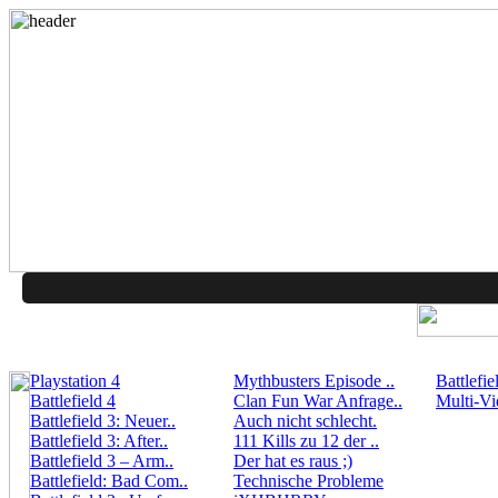
Playstation 4
Mythbusters Episode ..
Battlefie
Battlefield 4
Clan Fun War Anfrage..
Multi-Vi
Battlefield 3: Neuer..
Auch nicht schlecht.
Battlefield 3: After..
111 Kills zu 12 der ..
Battlefield 3 – Arm..
Der hat es raus ;)
Battlefield: Bad Com..
Technische Probleme