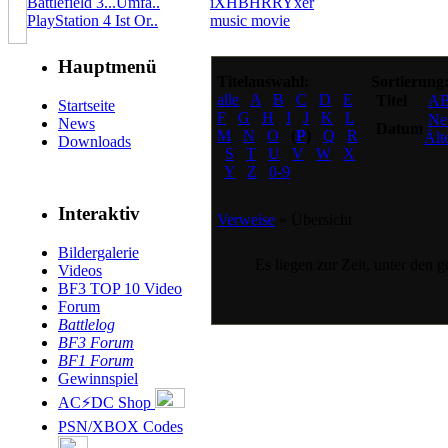
Battlefield 3...Umfa..
iXHBHRRYxer
PlayStation 4 Ist Or..
music movie
Hauptmenü
Titelauswahl:
Sortierung
alle
A
B
C
D
E
Titel
A
Startseite
F
G
H
I
J
K
L
Ne
News
Datum
M
N
O
(
P
)
Q
R
Ält
Downloads
S
T
U
V
W
X
Y
Z
0-9
Interaktiv
Verweise
» Übersicht
Bildergalerie
Es liegen zur Zeit, unter den 
Videos
BF3 TOP 10 Video
Forum
Battlelog
BF3 Forum
BF1 Forum
Gewinnspiel
AC⚡DC Shop
PSN/XBOX Codes