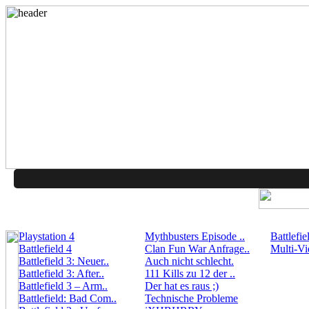
Playstation 4
Mythbusters Episode ..
Battlefie
Battlefield 4
Clan Fun War Anfrage..
Multi-Vi
Battlefield 3: Neuer..
Auch nicht schlecht.
Battlefield 3: After..
111 Kills zu 12 der ..
Battlefield 3 – Arm..
Der hat es raus ;)
Battlefield: Bad Com..
Technische Probleme