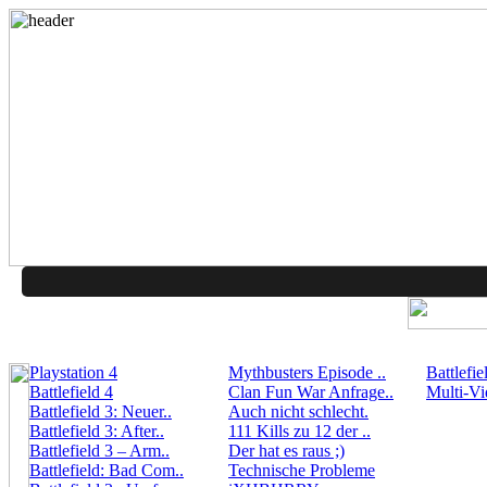
Playstation 4
Mythbusters Episode ..
Battlefie
Battlefield 4
Clan Fun War Anfrage..
Multi-Vi
Battlefield 3: Neuer..
Auch nicht schlecht.
Battlefield 3: After..
111 Kills zu 12 der ..
Battlefield 3 – Arm..
Der hat es raus ;)
Battlefield: Bad Com..
Technische Probleme