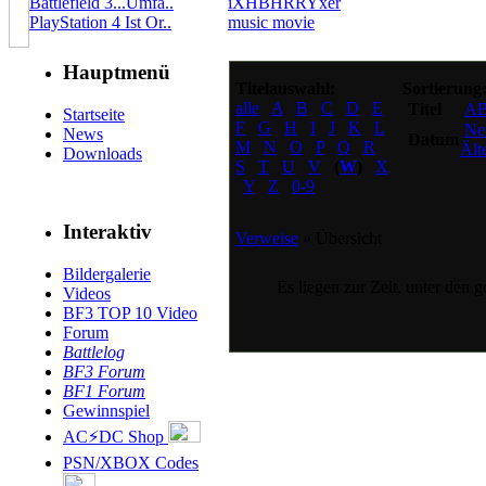
Battlefield 3...Umfa..
iXHBHRRYxer
PlayStation 4 Ist Or..
music movie
Hauptmenü
Titelauswahl:
Sortierung
alle
A
B
C
D
E
Titel
A
Startseite
F
G
H
I
J
K
L
Ne
News
Datum
M
N
O
P
Q
R
Ält
Downloads
S
T
U
V
(
W
)
X
Y
Z
0-9
Interaktiv
Verweise
» Übersicht
Bildergalerie
Es liegen zur Zeit, unter den 
Videos
BF3 TOP 10 Video
Forum
Battlelog
BF3 Forum
BF1 Forum
Gewinnspiel
AC⚡DC Shop
PSN/XBOX Codes