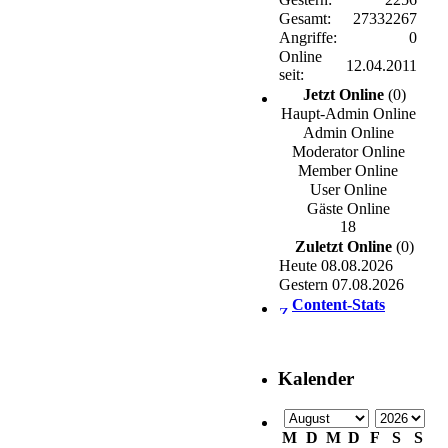
Gesamt:
27332267
Angriffe:
0
Online
12.04.2011
seit:
Jetzt Online
(0)
Haupt-Admin Online
Admin Online
Moderator Online
Member Online
User Online
Gäste Online
18
Zuletzt Online
(0)
Heute 08.08.2026
Gestern 07.08.2026
Content-Stats
Kalender
M
D
M
D
F
S
S