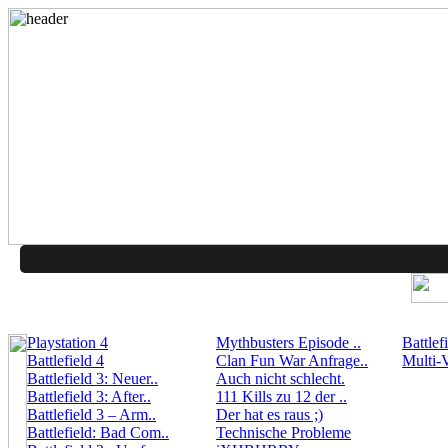
Playstation 4
Mythbusters Episode ..
Battlef
Battlefield 4
Clan Fun War Anfrage..
Multi-V
Battlefield 3: Neuer..
Auch nicht schlecht.
Battlefield 3: After..
111 Kills zu 12 der ..
Battlefield 3 – Arm..
Der hat es raus ;)
Battlefield: Bad Com..
Technische Probleme