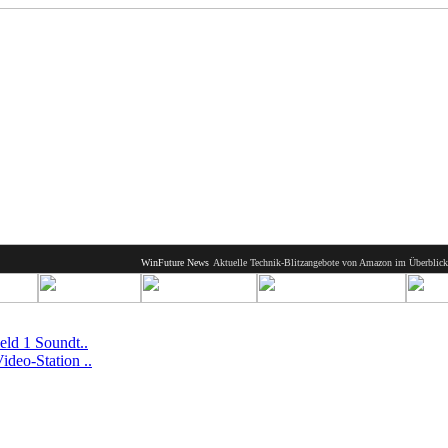
WinFuture News
Aktuelle Technik-Blitzangebote von Amazon im Überblick 08. August
ield 1 Soundt..
ideo-Station ..