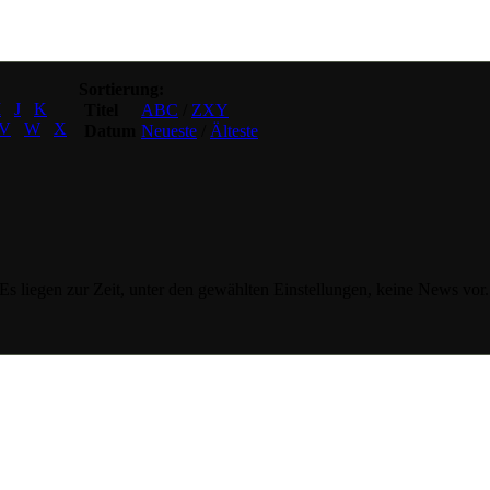
Sortierung:
I
J
K
Titel
ABC
/
ZXY
V
W
X
Datum
Neueste
/
Älteste
Es liegen zur Zeit, unter den gewählten Einstellungen, keine News vor.