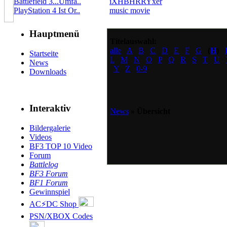
Battlefield 3...Umfa..
iXHBHRRYxer
PlayStation 4 Ist Or..
music movie
Hauptmenü
Titelauswahl:
alle
A
B
C
D
E
F
G
(
H
)
Startseite
L
M
N
O
P
Q
R
S
T
U
News
Y
Z
0-9
Downloads
Interaktiv
News
» Übersicht
Bildergalerie
Videos
BF3 TOP 10 Video
Forum
Battlelog
BF3 Forum
BF1 Forum
Gewinnspiel
AC⚡DC Shop
PSN/XBOX Codes