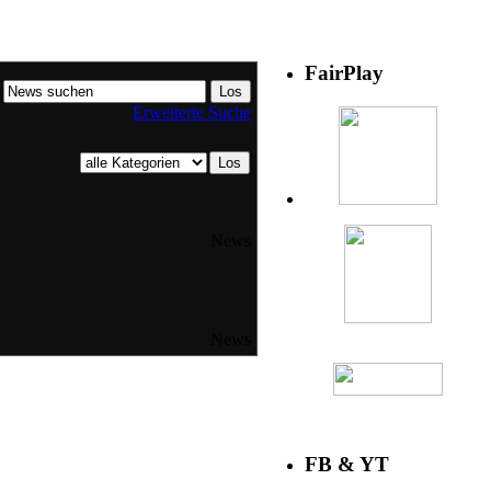
FairPlay
Erweiterte Suche
News
News
FB & YT