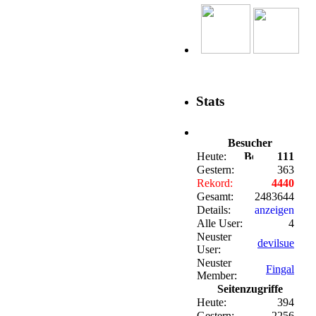
Stats
Besucher
Heute:
111
Gestern:
363
Rekord:
4440
Gesamt:
2483644
Details:
anzeigen
Alle User:
4
Neuster
devilsue
User:
Neuster
Fingal
Member:
Seitenzugriffe
Heute:
394
Gestern:
2256