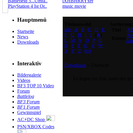
Battlefield 3...Umfa..
iXHBHRRYxer
PlayStation 4 Ist Or..
music movie
Hauptmenü
Titelauswahl:
Sortierung
alle
A
B
C
D
E
Titel
A
Startseite
F
G
H
I
J
(
K
)
Ne
News
Datum
L
M
N
O
P
Q
Ält
Downloads
R
S
T
U
V
W
X
Y
Z
0-9
Interaktiv
Downloads
» Übersicht
Bildergalerie
Es liegen zur Zeit, unter den g
Videos
BF3 TOP 10 Video
Forum
Battlelog
BF3 Forum
BF1 Forum
Gewinnspiel
AC⚡DC Shop
PSN/XBOX Codes