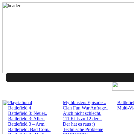
Playstation 4
Mythbusters Episode ..
Battlefie
Battlefield 4
Clan Fun War Anfrage..
Multi-Vi
Battlefield 3: Neuer..
Auch nicht schlecht.
Battlefield 3: After..
111 Kills zu 12 der ..
Battlefield 3 – Arm..
Der hat es raus ;)
Battlefield: Bad Com..
Technische Probleme