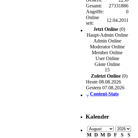
Gesamt:
27331886
Angriffe:
0
Online
12.04.2011
seit:
Jetzt Online
(0)
Haupt-Admin Online
Admin Online
Moderator Online
Member Online
User Online
Gäste Online
15
Zuletzt Online
(0)
Heute 08.08.2026
Gestern 07.08.2026
Content-Stats
Kalender
M
D
M
D
F
S
S