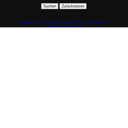
Bildergalerie 2.2.5 - Copyright © 2004-2027 by www.panbachi.de
update by www.timmi.org