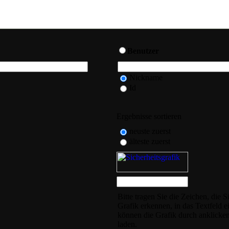
Benutzer
Nickname
Id
Ergebnisse sortieren
neuste zuerst
älteste zuerst
Bitte tragen Sie die Zeichen, die S
Grafik erkennen, in das Textfeld ei
können die Grafik durch anklicken
laden.