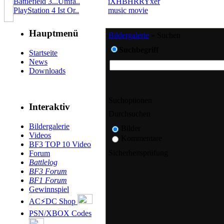
Battlefield 3...Umfa..
iXHBHRRYxer
PlayStation 4 Ist Or..
music movie
Hauptmenü
Bildergalerie
» Suchen
Suchbegriff
Startseite
News
Downloads
Suchoptionen
Interaktiv
Durchsuchen
Bildergalerie
Bilder
Videos
Kommentare
BF3 TOP 10 Video
Sicherheitsprüfung
Forum
Battlelog
BF3 Forum
BF1 Forum
Gewinnspiel
AC⚡DC Shop
PSN/XBOX Codes