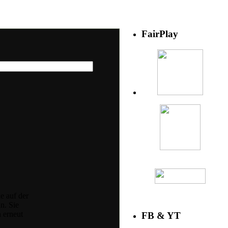
FairPlay
ie auf der
n. Sie
 erneut
FB & YT