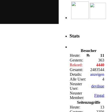
Stats
Besucher
Heute:
11
Gestern:
363
Rekord:
4440
Gesamt:
2483544
Details:
anzeigen
Alle User:
4
Neuster
devilsue
User:
Neuster
Fingal
Member:
Seitenzugriffe
Heute:
13
Gestern:
2256