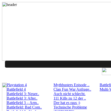
Playstation 4
Mythbusters Episode ..
Battlef
Battlefield 4
Clan Fun War Anfrage..
Multi-V
Battlefield 3: Neuer..
Auch nicht schlecht.
Battlefield 3: After..
111 Kills zu 12 der ..
Battlefield 3 – Arm..
Der hat es raus ;)
Battlefield: Bad Com..
Technische Probleme