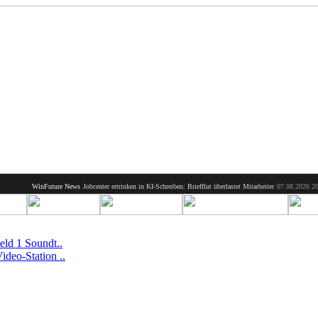
WinFuture News
Jobcenter ertrinken in KI-Schreiben: Briefflut überlastet Mitarbeiter
07.08.2026 20:23
Fehlerh
ield 1 Soundt..
ideo-Station ..