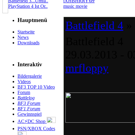
Battlefield 3...Umfa..
iXHBHRRYxer
PlayStation 4 Ist Or..
music movie
Hauptmenü
Battlefield 4
» 
Startseite
News
Battlefield 4
Downloads
29.03.2013 - 0
Interaktiv
mrfloppy
Bildergalerie
Videos
BF3 TOP 10 Video
Forum
Battlelog
BF3 Forum
BF1 Forum
Gewinnspiel
AC⚡DC Shop
PSN/XBOX Codes