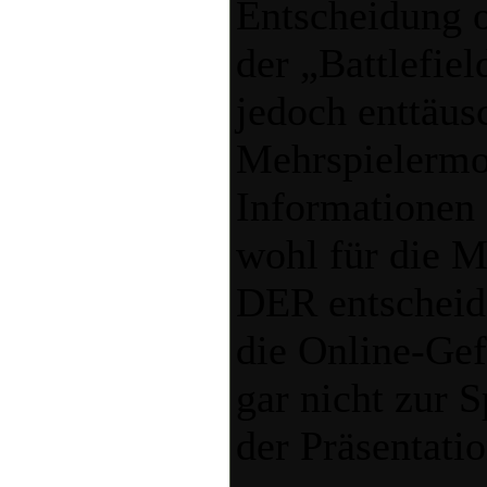
Entscheidung o
der „Battlefie
jedoch enttäus
Mehrspielermo
Informationen 
wohl für die M
DER entscheid
die Online-Ge
gar nicht zur 
der Präsentati