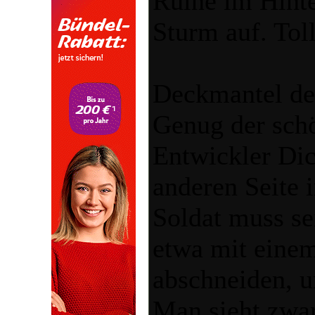
Ruine im Hinte
Sturm auf. Toll
Deckmantel de
Genug der sch
Entwickler Dic
anderen Seite 
Soldat muss s
etwa mit eine
abschneiden, u
Man sieht zwar 