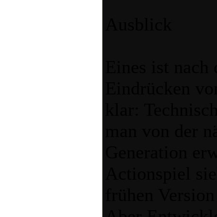
Ausblick
Eines ist nach 
Eindrücken von
klar: Technisch
man von der n
Generation erw
Actionspiel sie
frühen Version
Aber Entwickl