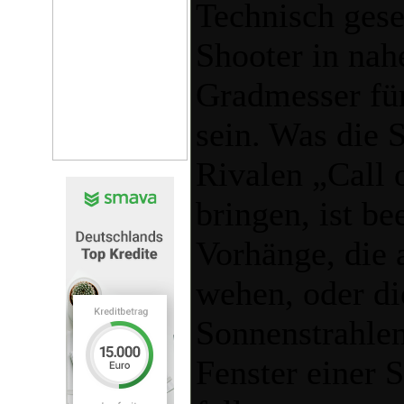
Technisch gese
Shooter in nah
Gradmesser für
sein. Was die
Rivalen „Call 
bringen, ist b
Vorhänge, die 
wehen, oder di
Sonnenstrahlen
Fenster einer 