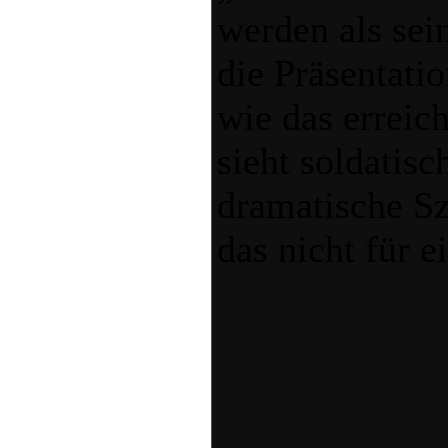
werden als sei
die Präsentatio
wie das erreic
sieht soldatis
dramatische Sz
das nicht für e