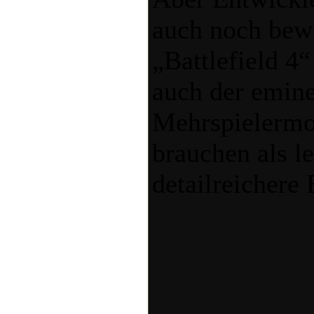
auch noch bewe
„Battlefield 4“
auch der emine
Mehrspielermo
brauchen als l
detailreichere