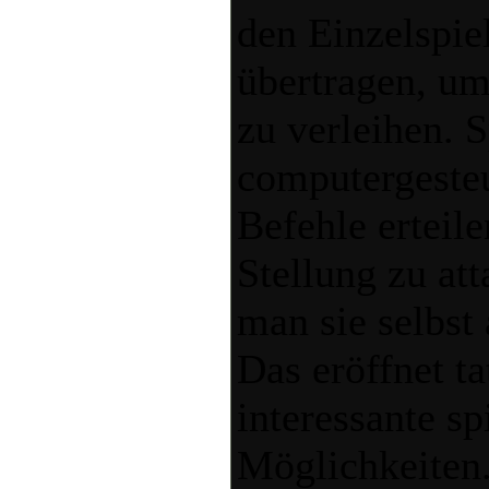
den Einzelspi
übertragen, u
zu verleihen. 
computergeste
Befehle erteile
Stellung zu at
man sie selbst 
Das eröffnet ta
interessante sp
Möglichkeiten