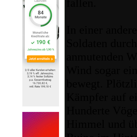
fallen.
In einer ander
Soldaten durch 
anmutenden Wal
Wind sogar ein
bewegt. Plötzl
Kämpfer auf ei
Hunderte Vöge
Himmel und übe