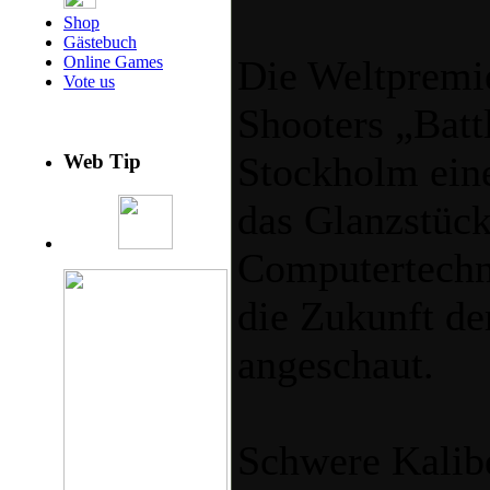
Shop
Gästebuch
Die Weltpremie
Online Games
Vote us
Shooters „Battl
Stockholm ein
Web Tip
das Glanzstüc
Computertechn
die Zukunft de
angeschaut.
Schwere Kalib