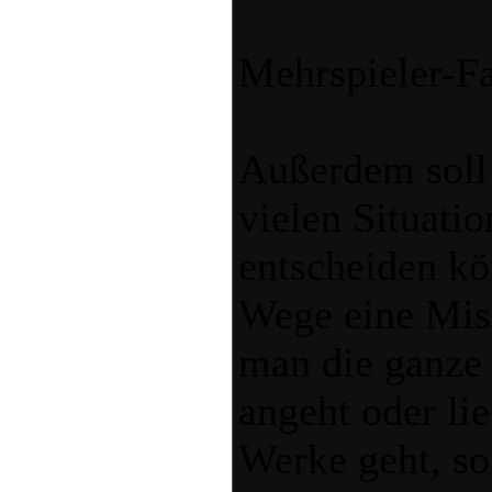
Mehrspieler-F
Außerdem soll
vielen Situatio
entscheiden k
Wege eine Miss
man die ganze 
angeht oder lie
Werke geht, so