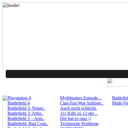
Playstation 4
Mythbusters Episode ..
Battlefie
Battlefield 4
Clan Fun War Anfrage..
Multi-Vi
Battlefield 3: Neuer..
Auch nicht schlecht.
Battlefield 3: After..
111 Kills zu 12 der ..
Battlefield 3 – Arm..
Der hat es raus ;)
Battlefield: Bad Com..
Technische Probleme