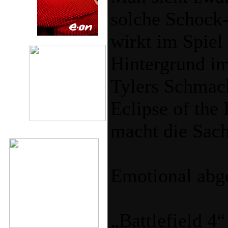
solche Schock
wirkt im Spiel
Hintergrund i
Tylers Schmach
Eclipse of the 
macht die Sach
Emotional abge
„Battlefield 4“